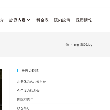
介
診療内容
料金表
院内設備
採用情報
>
img_5896.jpg
最近の投稿
お盆休みのお知らせ
今年度の歓迎会
開院75周年
ひな祭り